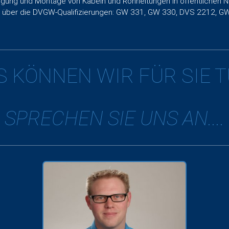
ng und Montage von Kabeln und Rohrleitungen in öffentlichen Ne
n über die DVGW-Qualifizierungen: GW 331, GW 330, DVS 2212, 
 KÖNNEN WIR FÜR SIE 
SPRECHEN SIE UNS AN....