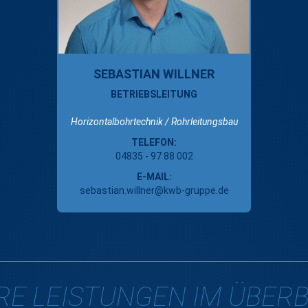
SEBASTIAN WILLNER
BETRIEBSLEITUNG
Horizontalbohrtechnik / Rohrleitungsbau
TELEFON:
04835 - 97 88 002
E-MAIL:
sebastian.willner@kwb-gruppe.de
E LEISTUNGEN IM ÜBERBL