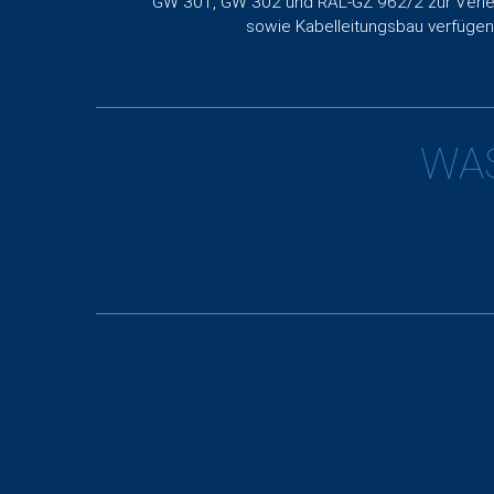
GW 301, GW 302 und RAL-GZ 962/2 zur Verlegu
sowie Kabelleitungsbau verfüge
WAS