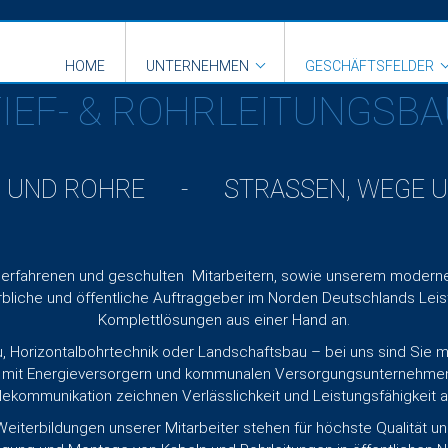
Sie sind hier:
Geschäftsfelder
/
Tief- & Rohrleitungsbau
HOME
UNTERNEHMEN
GESCHÄFTSFELDER
TIEF- & ROHRLEITUNGSBA
EN UND ROHRE - STRASSEN, WEGE U
itungsbau -
kation
 erfahrenen und geschulten Mitarbeitern, sowie unserem modernen
che und öffentliche Auftraggeber im Norden Deutschlands Leist
Komplettlösungen aus einer Hand an.
u, Horizontalbohrtechnik oder Landschaftsbau – bei uns sind Sie 
 mit Energieversorgern und kommunalen Versorgungsunternehmen 
lekommunikation zeichnen Verlässlichkeit und Leistungsfähigkeit a
Weiterbildungen unserer Mitarbeiter stehen für höchste Qualität u