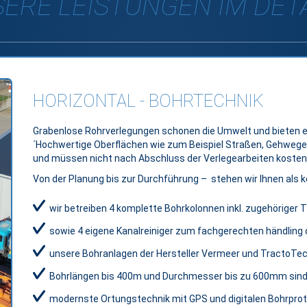
ERE LEISTUNGEN IM DETAI
HORIZONTAL - BOHRTECHNIK
Grabenlose Rohrverlegungen schonen die Umwelt und bieten er
´Hochwertige Oberflächen wie zum Beispiel Straßen, Gehwege, 
und müssen nicht nach Abschluss der Verlegearbeiten kosten
Von der Planung bis zur Durchführung – stehen wir Ihnen als 
wir betreiben 4 komplette Bohrkolonnen inkl. zugehöriger 
sowie 4 eigene Kanalreiniger zum fachgerechten händling 
unsere Bohranlagen der Hersteller Vermeer und TractoTech
Bohrlängen bis 400m und Durchmesser bis zu 600mm sind
modernste Ortungstechnik mit GPS und digitalen Bohrpro