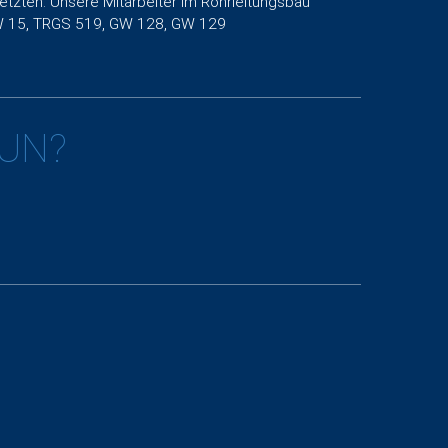
tzten. Unsere Mitarbeiter im Rohrleitungsbau
GW 15, TRGS 519, GW 128, GW 129
TUN?